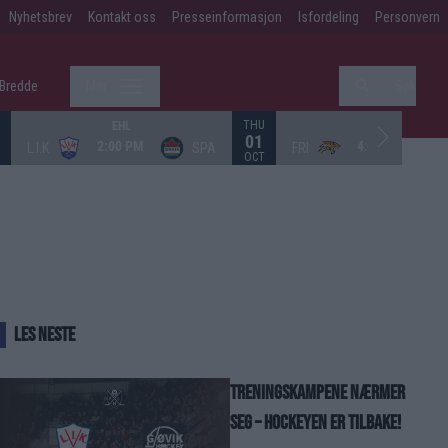
Nyhetsbrev
Kontakt oss
Presseinformasjon
Isfordeling
Personvern
K Bredde
Mer
Søk
THU
EHL
EHL
01
2:00 PM
4:30 PM
L.I.K
SPA
FRI
OCT
LES NESTE
Treningskampene nærmer
seg – hockeyen er tilbake!