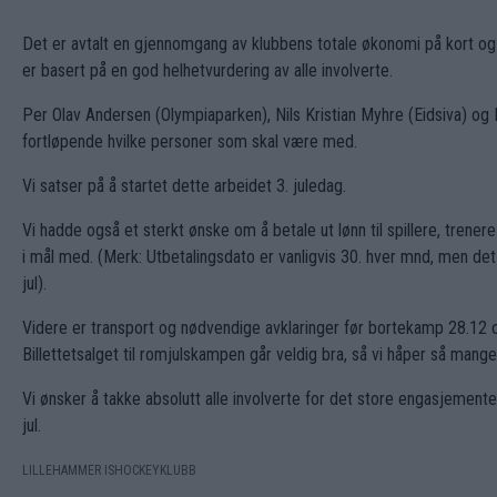
Det er avtalt en gjennomgang av klubbens totale økonomi på kort og lan
er basert på en god helhetvurdering av alle involverte.
Per Olav Andersen (Olympiaparken), Nils Kristian Myhre (Eidsiva) og NT
fortløpende hvilke personer som skal være med.
Vi satser på å startet dette arbeidet 3. juledag.
Vi hadde også et sterkt ønske om å betale ut lønn til spillere, trener
i mål med. (Merk: Utbetalingsdato er vanligvis 30. hver mnd, men de
jul).
Videre er transport og nødvendige avklaringer før bortekamp 28.1
Billettetsalget til romjulskampen går veldig bra, så vi håper så mange
Vi ønsker å takke absolutt alle involverte for det store engasjementet 
jul.
LILLEHAMMER ISHOCKEYKLUBB