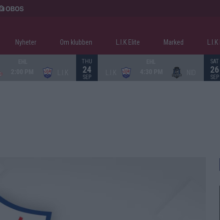
Nyheter
Om klubben
L.I.K Elite
Marked
L.I.
THU
SAT
EHL
EHL
24
26
2:00 PM
4:30 PM
L.I.K
L.I.K
NID
SEP
SEP