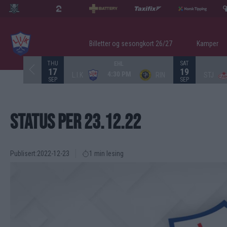
Billetter og sesongkort 26/27
Kamper
THU
SAT
EHL
17
19
4:30 PM
L.I.K
RIN
STJ
SEP
SEP
STATUS PER 23.12.22
Publisert:
2022-12-23
1 min lesing