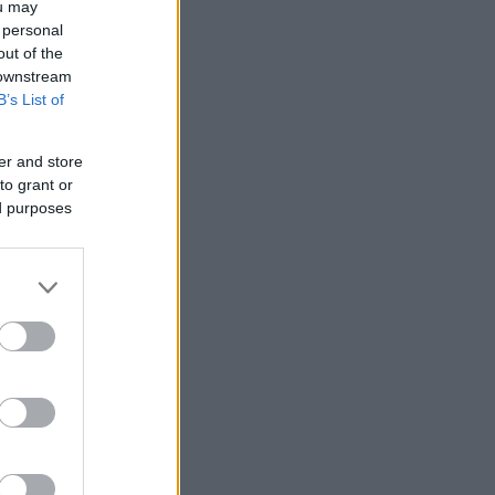
ou may
 personal
out of the
 downstream
B’s List of
er and store
to grant or
ed purposes