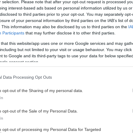
r selection. Please note that after your opt-out request is processed y
eing interest-based ads based on personal information utilized by us or
disclosed to third parties prior to your opt-out. You may separately opt-
losure of your personal information by third parties on the IAB’s list of
. This information may also be disclosed by us to third parties on the
IA
Participants
that may further disclose it to other third parties.
 that this website/app uses one or more Google services and may gath
including but not limited to your visit or usage behaviour. You may click 
 to Google and its third-party tags to use your data for below specifi
ogle consent section.
reningshverdagen er godt i gang, og nå er det klart for
l Data Processing Opt Outs
o opt-out of the Sharing of my personal data.
ockey i Fjellhallen til sesongens første test.
In
jester Eidsiva Arena torsdag 21. august. Samme dag
o opt-out of the Sale of my Personal Data.
6. Mer informasjon om arrangementet kommer snart. Billetter
In
to opt-out of processing my Personal Data for Targeted