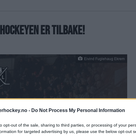
HOCKEYEN ER TILBAKE!
Eivind Fuglehaug Ekrem
erhockey.no -
Do Not Process My Personal Information
to opt-out of the sale, sharing to third parties, or processing of your per
❯
formation for targeted advertising by us, please use the below opt-out s