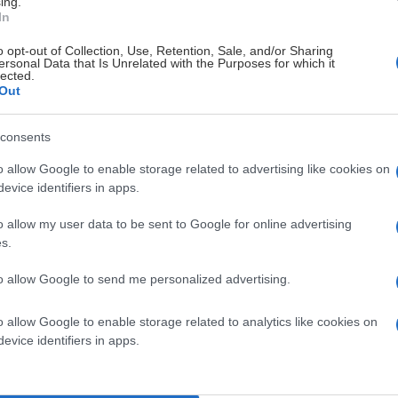
ing.
In
o opt-out of Collection, Use, Retention, Sale, and/or Sharing
ersonal Data that Is Unrelated with the Purposes for which it
lected.
etter finner du på hjemmesiden og i appen.
Out
isen mot en ny spennende sesong. Vi gleder oss til å ønske
consents
o allow Google to enable storage related to advertising like cookies on
evice identifiers in apps.
o allow my user data to be sent to Google for online advertising
s.
to allow Google to send me personalized advertising.
o allow Google to enable storage related to analytics like cookies on
ER ELITE 29.08.2026
evice identifiers in apps.