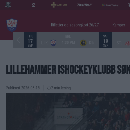
Billetter og sesongkort 26/27
Kamper
THU
SAT
EHL
17
19
4:30 PM
L.I.K
RIN
STJ
SEP
SEP
LILLEHAMMER ISHOCKEYKLUBB SØKE
Publisert:
2026-06-18
2 min lesing