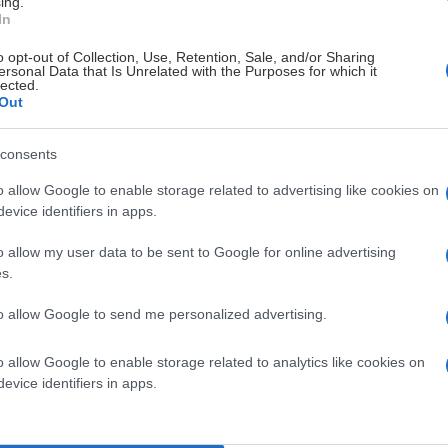
ing.
In
o opt-out of Collection, Use, Retention, Sale, and/or Sharing
ersonal Data that Is Unrelated with the Purposes for which it
❯
lected.
Out
consents
o allow Google to enable storage related to advertising like cookies on
evice identifiers in apps.
o allow my user data to be sent to Google for online advertising
s.
to allow Google to send me personalized advertising.
reningshverdagen er godt i gang, og nå er det klart for
o allow Google to enable storage related to analytics like cookies on
evice identifiers in apps.
ockey i Fjellhallen til sesongens første test.