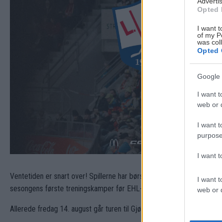
Advertis
Opted 
I want t
of my P
was col
Opted 
Google 
I want t
web or d
I want t
purpose
I want 
Ventetiden er snart over! Spillerne har børstet støvet av skøytene, t
I want t
sesongens første treningskamper før EHL-sesongen starter.
web or d
Allerede fredag 14. august går turen til Gjøvik, hvor vi møter Gjøvik H