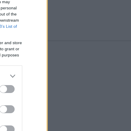
ou may
 personal
out of the
 downstream
B’s List of
er and store
to grant or
ed purposes