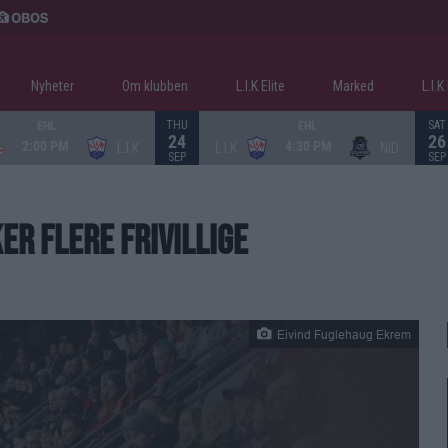
Nyheter
Om klubben
L.I.K Elite
Marked
L.I.
THU
SAT
EHL
EHL
24
26
2:00 PM
4:30 PM
L.I.K
L.I.K
NID
SEP
SEP
R FLERE FRIVILLIGE
Eivind Fuglehaug Ekrem