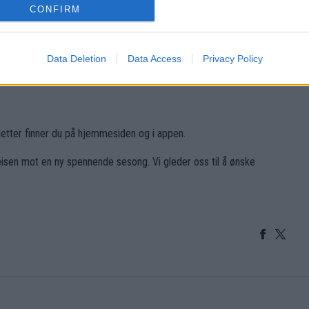
jester Eidsiva Arena torsdag 21. august. Samme dag
CONFIRM
6. Mer informasjon om arrangementet kommer snart. Billetter
Data Deletion
Data Access
Privacy Policy
etter finner du på hjemmesiden og i appen.
isen mot en ny spennende sesong. Vi gleder oss til å ønske