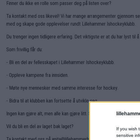
Finner du ikke en rolle som passer deg på listen over?
Ta kontakt med oss likevel! Vi har mange arrangementer gjennom ses
med og skape gode opplevelser rundt Lillehammer Ishockeyklubb.
Du trenger ingen tidligere erfaring. Det viktigste er at du har lyst til 
Som frivillig får du:
- Bli en del av fellesskapet i Lillehammer Ishockeyklubb.
- Oppleve kampene fra innsiden.
- Møte nye mennesker med samme interesse for hockey.
- Bidra til at klubben kan fortsette å utvikle seg.
Ingen kan gjøre alt, men alle kan gjøre litt. Sammen skaper vi oppleve
lillehamm
Vil du bli en del av laget bak laget?
If you wish 
sensitive in
Ta kontakt med oss på anita@lillehammerhockey.no og fortell hvordan