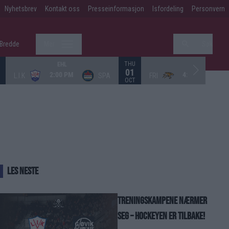
Nyhetsbrev
Kontakt oss
Presseinformasjon
Isfordeling
Personvern
K Bredde
Mer
Søk
THU
EHL
EHL
01
2:00 PM
4:30 PM
L.I.K
SPA
FRI
OCT
LES NESTE
Treningskampene nærmer
seg – hockeyen er tilbake!