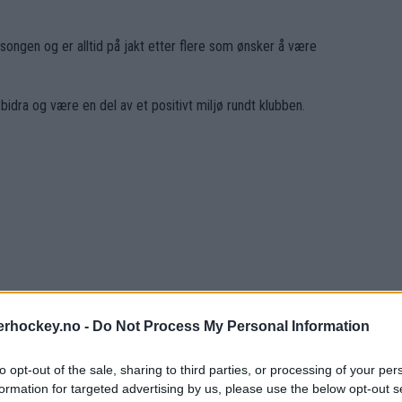
ongen og er alltid på jakt etter flere som ønsker å være
å bidra og være en del av et positivt miljø rundt klubben.
lsene i Eidsiva Arena.
erhockey.no -
Do Not Process My Personal Information
to opt-out of the sale, sharing to third parties, or processing of your per
formation for targeted advertising by us, please use the below opt-out s
 du ønsker å bidra.