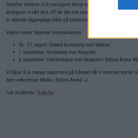
Deretter inviterer vi til sesongens første hjemmekamp når Gjøvik g
arrangerer vi vårt Kick-off før den nye sesongen, dørene åpner kl 1
er allerede tilgjengelige både på hjemmesiden og i appen.
Videre venter følgende treningskamper:
26.–27. august: Dobbel bortekamp mot Nidaros.
1. september: Bortekamp mot Ringerike.
3. september: Hjemmekamp mot Ringerike i Eidsiva Arena. Bill
Vi håper å se mange supportere på tribunen når vi sammen starter re
dere velkommen tilbake i Eidsiva Arena! 🏒
Link til billetter:
Trykk her