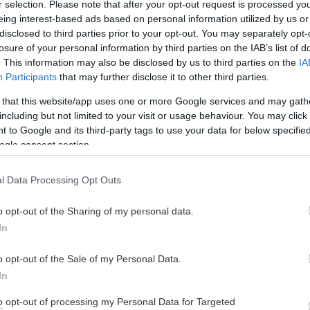
r selection. Please note that after your opt-out request is processed y
eing interest-based ads based on personal information utilized by us or
rena!
disclosed to third parties prior to your opt-out. You may separately opt-
losure of your personal information by third parties on the IAB’s list of
. This information may also be disclosed by us to third parties on the
IA
Participants
that may further disclose it to other third parties.
 that this website/app uses one or more Google services and may gath
including but not limited to your visit or usage behaviour. You may click 
 to Google and its third-party tags to use your data for below specifi
HOCKEYEN ER TILBAKE!
ogle consent section.
l Data Processing Opt Outs
Eivind Fuglehaug Ekrem
o opt-out of the Sharing of my personal data.
In
o opt-out of the Sale of my Personal Data.
In
to opt-out of processing my Personal Data for Targeted